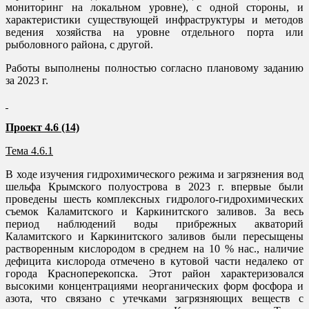
мониторинг на локальном уровне), с одной стороны, и
характеристики существующей инфраструктуры и методов
ведения хозяйства на уровне отдельного порта или
рыболовного района, с другой.
Работы выполнены полностью согласно плановому заданию
за 2023 г.
Проект 4.6 (14)
Тема 4.6.1
В ходе изучения гидрохимического режима и загрязнения вод
шельфа Крымского полуострова в 2023 г. впервые были
проведены шесть комплексных гидролого-гидрохимических
съемок Каламитского и Каркинитского заливов. За весь
период наблюдений воды прибрежных акваторий
Каламитского и Каркинитского заливов были пересыщены
растворенным кислородом в среднем на 10 % нас., наличие
дефицита кислорода отмечено в кутовой части недалеко от
города Красноперекопска. Этот район характеризовался
высокими концентрациями неорганических форм фосфора и
азота, что связано с утечками загрязняющих веществ с