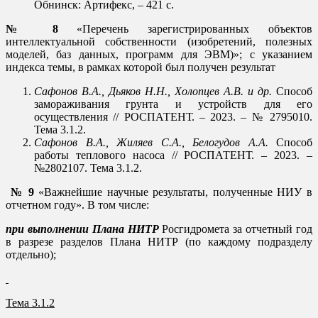
Обнинск: Артифекс, – 421 с.
№ 8
«Перечень зарегистрированных объектов
интеллектуальной собственности (изобретений, полезных
моделей, баз данных, программ для ЭВМ)»; с указанием
индекса темы, в рамках которой был получен результат
Сафонов В.А., Дьяков Н.Н., Холопцев А.В. и др.
Способ
замораживания грунта и устройств для его
осуществления // РОСПАТЕНТ. – 2023. – № 2795010.
Тема 3.1.2.
Сафонов В.А., Жиляев С.А., Белогудов А.А.
Способ
работы теплового насоса // РОСПАТЕНТ. – 2023. –
№2802107. Тема 3.1.2.
№ 9
«Важнейшие научные результаты, полученные НИУ в
отчетном году». В том числе:
при выполнении Плана НИТР
Росгидромета за отчетный год
в разрезе разделов Плана НИТР (по каждому подразделу
отдельно);
Тема 3.1.2