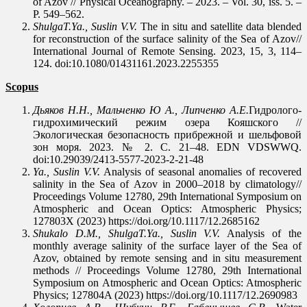
of Azov // Physical Oceanography. – 2023. – Vol. 30, iss. 5. –
P. 549–562.
Shulga
Т
.Ya., Suslin V.V.
The in situ and satellite data blended
for reconstruction of the surface salinity of the Sea of Azov//
International Journal of Remote Sensing. 2023, 15, 3, 114–
124. doi:10.1080/01431161.2023.2255355
Scopus
Дьяков Н.Н., Мальченко Ю А., Липченко А.Е.
Гидролого-
гидрохимический режим озера Кояшского //
Экологическая безопасность прибрежной и шельфовой
зон моря. 2023. № 2. С. 21–48. EDN VDSWWQ.
doi:10.29039/2413-5577-2023-2-21-48
Ya., Suslin V.V.
Analysis of seasonal anomalies of recovered
salinity in the Sea of Azov in 2000–2018 by climatology//
Proceedings Volume 12780, 29th International Symposium on
Atmospheric and Ocean Optics: Atmospheric Physics;
127803X (2023) https://doi.org/10.1117/12.2685162
Shukalo D.M., ShulgaT.Ya., Suslin V.V.
Analysis of the
monthly average salinity of the surface layer of the Sea of
Azov, obtained by remote sensing and in situ measurement
methods // Proceedings Volume 12780, 29th International
Symposium on Atmospheric and Ocean Optics: Atmospheric
Physics; 127804A (2023) https://doi.org/10.1117/12.2690983