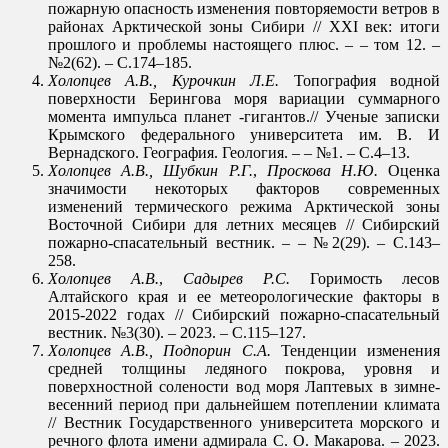
пожарную опасность изменения повторяемости ветров в
районах Арктической зоны Сибири // ХХI век: итоги
прошлого и проблемы настоящего плюс. – – том 12. –
№2(62). – С.174–185.
Холопцев А.В.,
Курочкин Л.Е.
Топография водной
поверхности Берингова моря вариации суммарного
момента импульса планет -гигантов.// Ученые записки
Крымского федерального университета им. В. И
Вернадского. География. Геология. – – №1. – С.4–13.
Холопцев А.В., Шубкин Р.Г.
,
Проскова Н.Ю.
Оценка
значимости некоторых факторов современных
изменений термического режима Арктической зоны
Восточной Сибири для летних месяцев // Сибирский
пожарно-спасательный вестник. – – №2(29). – С.143–
258.
Холопцев А.В.
,
Садырев Р.С.
Горимость лесов
Алтайского края и ее метеорологические факторы в
2015-2022 годах // Сибирский пожарно-спасательный
вестник. №3(30). – 2023. – С.115–127.
Холопцев А.В., Подпорин С.А.
Тенденции изменения
средней толщины ледяного покрова, уровня и
поверхностной солености вод моря Лаптевых в зимне-
весенний период при дальнейшем потеплении климата
// Вестник Государственного университета морского и
речного флота имени адмирала С. О. Макарова. – 2023.