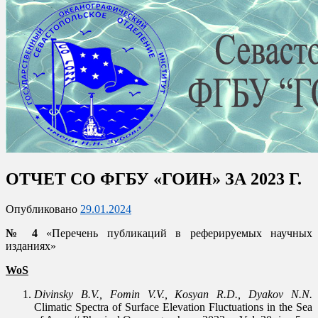
Официальный сайт отделения
ОТЧЕТ СО ФГБУ «ГОИН» ЗА 2023 Г.
Севастопольское отделение
ФГБУ "ГОИН"
Опубликовано
29.01.2024
№ 4
«Перечень публикаций в реферируемых научных
изданиях»
WoS
Divinsky B.V., Fomin V.V., Kosyan R.D., Dyakov N.N.
Climatic Spectra of Surface Elevation Fluctuations in the Sea