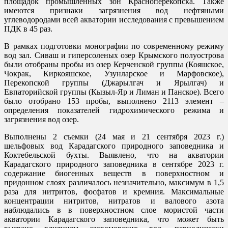
площадок промышленных зон Красноперекопска. Также
имеются признаки загрязнения вод нефтяными
углеводородами всей акватории исследования с превышением
ПДК в 45 раз.
В рамках подготовки монографии по современному режиму
вод зал. Сиваш и гиперсоленых озер Крымского полуострова
были отобраны пробы из озер Керченской группы (Кояшское,
Чокрак, Киркояшское, Узунларское и Марфовское),
Перекопской группы (Джарылгач и Ярылгач) и
Евпаторийской группы (Кызыл-Яр и Лиман и Панское). Всего
было отобрано 153 пробы, выполнено 2113 элемент –
определения показателей гидрохимического режима и
загрязнения вод озер.
Выполнены 2 съемки (24 мая и 21 сентября 2023 г.)
шельфовых вод Карадагского природного заповедника и
Коктебельской бухты. Выявлено, что на акватории
Карадагского природного заповедника в сентябре 2023 г.
содержание биогенных веществ в поверхностном и
придонном слоях различалось незначительно, максимум в 1,5
раза для нитритов, фосфатов и кремния. Максимальные
концентрации нитритов, нитратов и валового азота
наблюдались в в поверхностном слое мористой части
акватории Карадагского заповедника, что может быть