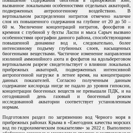
повышение содержания биогенов в прибрежной зоне,
вызванное локальными особенностями отдельных акваторий,
подверженных антропогенному воздействию. В
вертикальном распределении нитритов отмечено наличие
слоя их повышенного содержания на глубине от 20 до 50 –
60 м. Увеличение концентраций нитратов, фоосфатов и
кремния с глубиной у бухты Ласпи и мыса Сарыч вызвано
особенностями орографии данного района, способствующими
повышенной динамике вод и, следовательно, более
интенсивному подъему глубинных слоев, насыщенных
биогенными веществами. Частичное изменение направления
изолиний аммонийного азота и фосфатов на вдольбереговом
вертикальном разрезе свидетельствует о влиянии локальных
прибрежных акваторий, подверженных интенсивной
антропогенной нагрузке в летнее время, на концентрацию
данных показателей. Согласно полученным данным
содержание кислорода нигде не падало до уровня гипоксии,
концентрации биогенных веществ не превышали ПДК, и на
сегодняшний день газовый и биогенный режим
исследованной акватории соответствует установленным
нормам.
Подготовлен раздел по загрязнению вод Черного моря в
прибрежных районах Крыма в «Ежегодник качества морских
вод по гидрохимическим показателям» за 2022 г. Выполнено