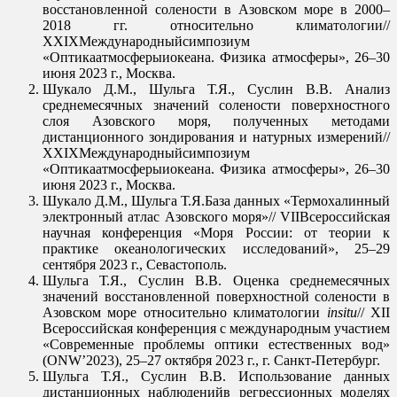
восстановленной солености в Азовском море в 2000–
2018 гг. относительно климатологии//
XXIХМеждународныйсимпозиум
«Оптикаатмосферыиокеана. Физика атмосферы», 26–30
июня 2023 г., Москва.
Шукало Д.М., Шульга Т.Я., Суслин В.В. Анализ
среднемесячных значений солености поверхностного
слоя Азовского моря, полученных методами
дистанционного зондирования и натурных измерений//
XXIХМеждународныйсимпозиум
«Оптикаатмосферыиокеана. Физика атмосферы», 26–30
июня 2023 г., Москва.
Шукало Д.М., Шульга Т.Я.База данных «Термохалинный
электронный атлас Азовского моря»// VIIВсероссийская
научная конференция «Моря России: от теории к
практике океанологических исследований», 25–29
сентября 2023 г., Севастополь.
Шульга Т.Я., Суслин В.В. Оценка среднемесячных
значений восстановленной поверхностной солености в
Азовском море относительно климатологии
insitu
// XII
Всероссийская конференция с международным участием
«Современные проблемы оптики естественных вод»
(ONW’2023), 25–27 октября 2023 г., г. Санкт-Петербург.
Шульга Т.Я., Суслин В.В. Использование данных
дистанционных наблюденийв регрессионных моделях