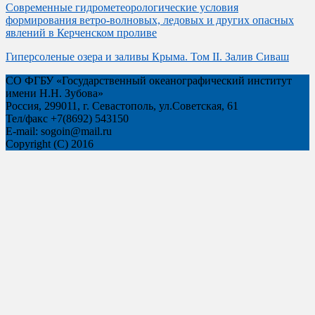
Современные гидрометеорологические условия
формирования ветро-волновых, ледовых и других опасных
явлений в Керченском проливе
Гиперсоленые озера и заливы Крыма. Том II. Залив Сиваш
СО ФГБУ «Государственный океанографический институт
имени Н.Н. Зубова»
Россия, 299011, г. Севастополь, ул.Советская, 61
Тел/факс +7(8692) 543150
Е-mail: sogoin@mail.ru
Copyright (C) 2016