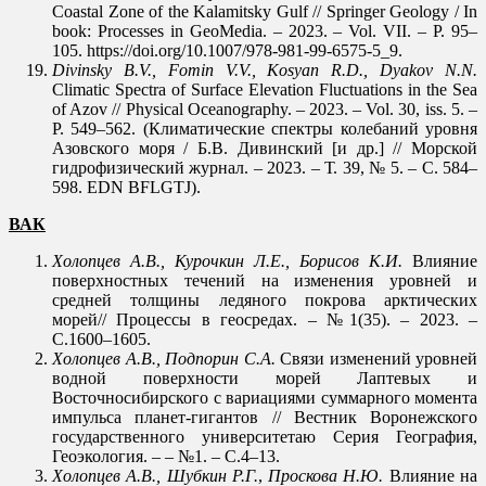
Coastal Zone of the Kalamitsky Gulf // Springer Geology / In
book: Processes in GeoMedia. – 2023. – Vol. VII. – P. 95–
105. https://doi.org/10.1007/978-981-99-6575-5_9.
Divinsky B.V., Fomin V.V., Kosyan R.D., Dyakov N.N.
Climatic Spectra of Surface Elevation Fluctuations in the Sea
of Azov // Physical Oceanography. – 2023. – Vol. 30, iss. 5. –
P. 549–562. (Климатические спектры колебаний уровня
Азовского моря / Б.В. Дивинский [и др.] // Морской
гидрофизический журнал. – 2023. – Т. 39, № 5. – С. 584–
598. EDN BFLGTJ).
ВАК
Холопцев А.В.,
Курочкин Л.Е., Борисов К.И.
Влияние
поверхностных течений на изменения уровней и
средней толщины ледяного покрова арктических
морей// Процессы в геосредах. – №1(35). – 2023. –
С.1600–1605.
Холопцев А.В., Подпорин С.А.
Связи изменений уровней
водной поверхности морей Лаптевых и
Восточносибирского с вариациями суммарного момента
импульса планет-гигантов // Вестник Воронежского
государственного университетаю Серия География,
Геоэкология. – – №1. – С.4–13.
Холопцев А.В., Шубкин Р.Г.
,
Проскова Н.Ю.
Влияние на