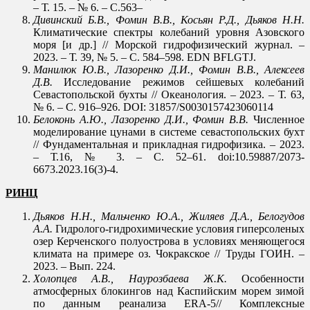
– Т. 15. – № 6. – С.563–
Дивинский Б.В., Фомин В.В., Косьян Р.Д., Дьяков Н.Н.
Климатические спектры колебаний уровня Азовского
моря [и др.] // Морской гидрофизический журнал. –
2023. – Т. 39, № 5. – С. 584–598. EDN BFLGTJ.
Манилюк Ю.В., Лазоренко Д.И., Фомин В.В., Алексеев
Д.В.
Исследование режимов сейшевых колебаний
Севастопольской бухты // Океанология. – 2023. – Т. 63,
№ 6. – С. 916–926. DOI: 31857/S0030157423060114
Белоконь А.Ю., Лазоренко Д.И., Фомин В.В.
Численное
моделирование цунами в системе севастопольских бухт
// Фундаментальная и прикладная гидрофизика. – 2023.
– Т.16, № 3. – С. 52–61. doi:10.59887/2073-
6673.2023.16(3)-4.
РИНЦ
Дьяков Н.Н., Мальченко Ю.А., Жиляев Д.А., Белогудов
А.А.
Гидролого-гидрохимические условия гиперсоленых
озер Керченского полуострова в условиях меняющегося
климата на примере оз. Чокракское // Труды ГОИН. –
2023. – Вып. 224.
Холопцев А.В., Наурозбаева Ж.К.
Особенности
атмосферных блокингов над Каспийским морем зимой
по данным реанализа ERA-5// Комплексные