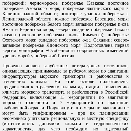
побережий: черноморское побережье Кавказа; восточное
побережье Азовского моря; побережье Балтийского моря в
Калининградской области; некоторые участки побережья в
Ленинградской области; южное побережье Баренцева моря;
восточное побережье Белого моря; западное побережье п-ова
Ямал и Берингова моря; северо-западное побережье Тихого
океана (восточное побережье п-ова Камчатка); побережье
Охотского моря; западное побережье о-ва Сахалин; северо-
западное побережье Японского моря. Подготовлена первая
версия монографии «Особенности современных изменений
уровня морей у побережий России»
Проведен анализ зарубежных литературных источников,
описывающих принимаемые за рубежом меры по адаптации
инфраструктуры морского транспорта и рыболовства к
изменению климата. На этой основе подготовлены
предложения к отраслевым планам адаптации к изменению
климата морского транспорта и рыболовства в Российской
Федерации, включающие 13 мероприятий по адаптации
морского транспорта и 7 мероприятий по адаптации
рыболовной отрасли. Подчеркнуто, что меры по адаптации не
могут быть унифицированы – при их планировании
необходимо учитывать региональную и местную специфику
(интенсивность динамики климата и гидрологических
характеристик, для чего необходим их тщательный