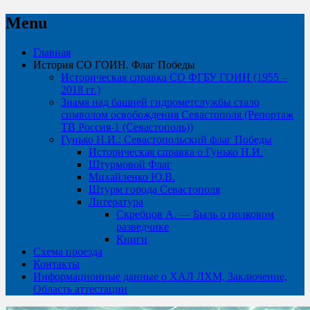
Menu
Skip
Главная
to
История СО ГОИН. Флаг Победы
content
Историческая справка СО ФГБУ ГОИН (1955 –
2018 гг.)
Знамя над башней гидрометслужбы стало
символом освобождения Севастополя (Репортаж
ТВ Россия-1 (Севастополь))
Гунько Н.И.: Севастопольский флаг Победы
Историческая справка о Гунько Н.И.
Штурмовой Флаг
Михайленко Ю.В.
Штурм города Севастополя
Литература
Скребцов А. — Быль о полковом
разведчике
Книги
Схема проезда
Контакты
Информационные данные о ХАЛ ЛХМ, Заключение,
Область аттестации