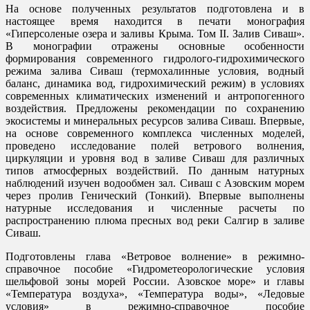
На основе полученных результатов подготовлена и в
настоящее время находится в печати монография
«Гиперсоленые озера и заливы Крыма. Том II. Залив Сиваш».
В монографии отражены основные особенности
формирования современного гидролого-гидрохимического
режима залива Сиваш (термохалинные условия, водный
баланс, динамика вод, гидрохимический режим) в условиях
современных климатических изменений и антропогенного
воздействия. Предложены рекомендации по сохранению
экосистемы и минеральных ресурсов залива Сиваш. Впервые,
на основе современного комплекса численных моделей,
проведено исследование полей ветрового волнения,
циркуляции и уровня вод в заливе Сиваш для различных
типов атмосферных воздействий. По данным натурных
наблюдений изучен водообмен зал. Сиваш с Азовским морем
через пролив Генический (Тонкий). Впервые выполнены
натурные исследования и численные расчеты по
распространению плюма пресных вод реки Салгир в заливе
Сиваш.
Подготовлены глава «Ветровое волнение» в режимно-
справочное пособие «Гидрометеорологические условия
шельфовой зоны морей России. Азовское море» и главы
«Температура воздуха», «Температура воды», «Ледовые
условия» в режимно-справочное пособие