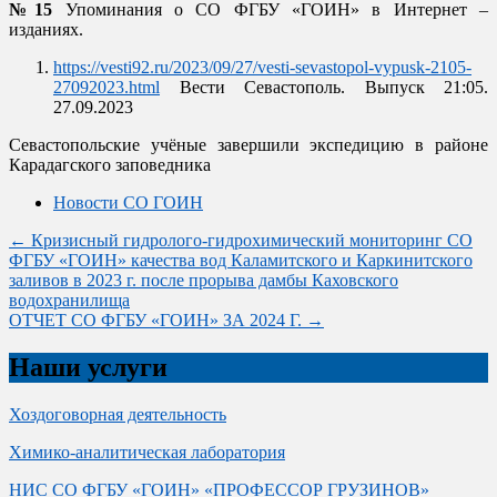
№15
Упоминания о СО ФГБУ «ГОИН» в Интернет –
изданиях.
https://vesti92.ru/2023/09/27/vesti-sevastopol-vypusk-2105-
27092023.html
Вести Севастополь. Выпуск 21:05.
27.09.2023
Севастопольские учёные завершили экспедицию в районе
Карадагского заповедника
Новости СО ГОИН
Post
←
Кризисный гидролого-гидрохимический мониторинг СО
ФГБУ «ГОИН» качества вод Каламитского и Каркинитского
navigation
заливов в 2023 г. после прорыва дамбы Каховского
водохранилища
ОТЧЕТ СО ФГБУ «ГОИН» ЗА 2024 Г.
→
Наши услуги
Хоздоговорная деятельность
Химико-аналитическая лаборатория
НИС СО ФГБУ «ГОИН» «ПРОФЕССОР ГРУЗИНОВ»