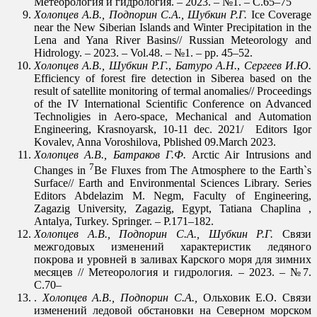
Метеорология и гидрология. – 2023. – №1. – С.65–75
Холопцев
А.В., Подпорин
С.А., Шубкин
Р.Г.
Ice Coverage
near the New Siberian Islands and Winter Precipitation in the
Lena and Yana River Basins// Russian Meteorology and
Hidrology. – 2023. – Vol.48. – №1. – рр. 45–52.
Холопцев
А.В., Шубкин Р.Г.
,
Батуро
А
.
Н
.
,
Сергеев
И
.
Ю
.
Efficiency of forest fire detection in Siberea based on the
result of satellite monitoring of termal anomalies// Proceedings
of the IV International Scientific Conference on Advanced
Technoligies in Aero-space, Mechanical and Automation
Engineering, Krasnoyarsk, 10-11 dec. 2021/ Editors Igor
Kovalev, Anna Voroshilova, Pblished 09.March 2023.
Холопцев
А.В., Батраков
Г.Ф.
Arctic Air Intrusions and
7
Changes in
Be Fluxes from The Atmosphere to the Earth`s
Surface// Earth and Environmental Sciences Library. Series
Editors Abdelazim M. Negm, Faculty of Engineering,
Zagazig University, Zagazig, Egypt, Tatiana Chaplina ,
Antalya, Turkey. Springer. – P.171–182.
Холопцев А.В., Подпорин С.А., Шубкин Р.Г.
Связи
межгодовых изменений характеристик ледяного
покрова и уровней в заливах Карского моря для зимних
месяцев // Метеорология и гидрология. – 2023. – №7.
С.70–
.
Холопцев А.В., Подпорин С.А.,
Ольховик Е.О. Связи
изменений ледовой обстановки на Северном морском