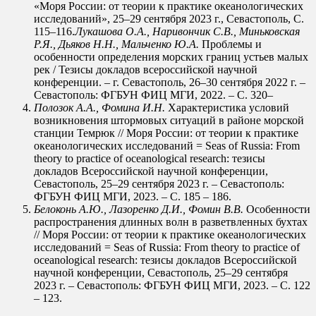
«Моря России: от теории к практике океанологических
исследований», 25–29 сентября 2023 г., Севастополь, С.
115–116.
Лукашова О.А., Наривончик С.В., Миньковская
Р.Я., Дьяков Н.Н., Мальченко Ю.А.
Проблемы и
особенности определения морских границ устьев малых
рек / Тезисы докладов всероссийской научной
конференции. – г. Севастополь, 26–30 сентября 2022 г. –
Севастополь: ФГБУН ФИЦ МГИ, 2022. – С. 320–
Полозок А.А., Фомина И.Н.
Характеристика условий
возникновения штормовых ситуаций в районе морской
станции Темрюк // Моря России: от теории к практике
океанологических исследований = Seas of Russia: From
theory to practice of oceanological research: тезисы
докладов Всероссийской научной конференции,
Севастополь, 25–29 сентября 2023 г. – Севастополь:
ФГБУН ФИЦ МГИ, 2023. – С. 185 – 186.
Белоконь А.Ю., Лазоренко Д.И., Фомин В.В.
Особенности
распространения длинных волн в разветвленных бухтах
// Моря России: от теории к практике океанологических
исследований = Seas of Russia: From theory to practice of
oceanological research: тезисы докладов Всероссийской
научной конференции, Севастополь, 25–29 сентября
2023 г. – Севастополь: ФГБУН ФИЦ МГИ, 2023. – С. 122
– 123.