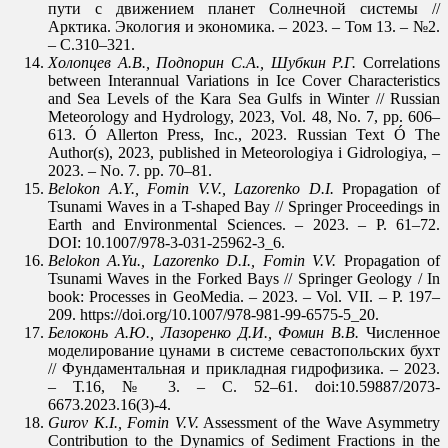
пути с движением планет Солнечной системы //
Арктика. Экология и экономика. – 2023. – Том 13. – №2.
– С.310–321.
Холопцев
А.В., Подпорин
С.А., Шубкин
Р.Г.
Correlations
between Interannual Variations in Ice Cover Characteristics
and Sea Levels of the Kara Sea Gulfs in Winter // Russian
Meteorology and Hydrology, 2023, Vol. 48, No. 7, pp. 606–
613. Ó Allerton Press, Inc., 2023. Russian Text Ó The
Author(s), 2023, published in Meteorologiya i Gidrologiya, –
2023. – No. 7. pp. 70–81.
Belokon A.Y., Fomin V.V., Lazorenko D.I.
Propagation of
Tsunami Waves in a T-shaped Bay // Springer Proceedings in
Earth and Environmental Sciences. – 2023. – P. 61–72.
DOI: 10.1007/978-3-031-25962-3_6.
Belokon A.Yu., Lazorenko D.I., Fomin V.V.
Propagation of
Tsunami Waves in the Forked Bays // Springer Geology / In
book: Processes in GeoMedia. – 2023. – Vol. VII. – P. 197–
209. https://doi.org/10.1007/978-981-99-6575-5_20.
Белоконь А.Ю., Лазоренко Д.И., Фомин В.В.
Численное
моделирование цунами в системе севастопольских бухт
// Фундаментальная и прикладная гидрофизика. – 2023.
– Т.16, № 3. – С. 52–61. doi:10.59887/2073-
6673.2023.16(3)-4.
Gurov K.I., Fomin V.V.
Assessment of the Wave Asymmetry
Contribution to the Dynamics of Sediment Fractions in the