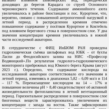
вызвано влиянием азовоморских вод, периодически
доходящих до берегов Карадага со струей Основного
черномосркого течения. Содержание аммонийного азота
увеличивалось в районе биостанции и пос. Курортное, что,
вероятно, связано с повышенной антропогенной нагрузкой в
летний период. в распределении кремния отмечено
повышенное содержание у посёлков Курортное и Коктебель
под влиянием берегового стока в поверхностном слое. У дна
значения концентрации кремния увеличивались в южной
части исследуемой акватории.
В сотрудничестве с ФИЦ ИнБЮМ РАН проведена
гидрохимическая съёмка шельфовых вод ЮБК – от бухты
Ласпи до Феодосийского залива на НИС «Профессор
Водяницкий».По результатам гидролого-гидрохимического
мониторинга прибрежных вод Южного берега Крыма (август
2023 г.). Определно, что содержание кислорода на
исследованной акватории соответствовало его значениям в
летний период, изменяясь в диапазонах 5,82 – 6,09 мл/л и 114
– 117 %. Перенасыщение кислородом на 14 – 17% и
повышение величины рН > 8,40 свидетельствуют об активной
жизнедятельности фитопланктона в летний вегетационный
период. Горизонтальное распределение в поверхностном слое
биогенных веществ характеризовалось увеличением их
концентрации с запада на восток. Также зафиксировано