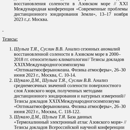
восстановления солености в Азовском море // XXI
Международная конференция «Современные проблемы
дистанционного зондирования Земли», 13–17 ноября
2023 г.,г. Москва.
Тезисы:
Шульга Т.Я., Суслин В.В.
Анализ сезонных аномалий
восстановленной солености в Азовском море в 2000–
2018 гг. относительно климатологии// Тезисы докладов
XXIXМеждународногосимпозиума
«Оптикаатмосферыиокеана. Физика атмосферы», 26–30
июня 2023 г., Москва, С. 10-14.
Шукало Д.М., Шульга Т.Я., Суслин В.В.
Анализ
среднемесячных значений солености поверхностного
слоя Азовского моря, полученных методами
дистанционного зондирования и натурных измерений//
Тезисы докладов XXIXМеждународногосимпозиума
«Оптикаатмосферыиокеана. Физика атмосферы», 26–30
июня 2023 г., Москва, С. 118-122.
Шукало Д.М., Шульга Т.Я.
База данных
«Термохалинный электронный атлас Азовского моря» //
Тезисы докладов Всероссийской научной конференции