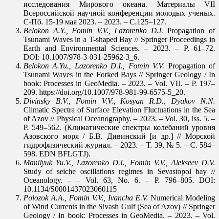
исследования Мирового океана. Материалы VII
Всероссийской научной конференции молодых ученых.
С-Пб. 15-19 мая 2023. – 2023. – С.125–127.
Belokon A.Y., Fomin V.V., Lazorenko D.I.
Propagation of
Tsunami Waves in a T-shaped Bay // Springer Proceedings in
Earth and Environmental Sciences. – 2023. – P. 61–72.
DOI: 10.1007/978-3-031-25962-3_6.
Belokon A.Yu., Lazorenko D.I., Fomin V.V.
Propagation of
Tsunami Waves in the Forked Bays // Springer Geology / In
book: Processes in GeoMedia. – 2023. – Vol. VII. – P. 197–
209. https://doi.org/10.1007/978-981-99-6575-5_20.
Divinsky B.V., Fomin V.V., Kosyan R.D., Dyakov N.N.
Climatic Spectra of Surface Elevation Fluctuations in the Sea
of Azov // Physical Oceanography. – 2023. – Vol. 30, iss. 5. –
P. 549–562. (Климатические спектры колебаний уровня
Азовского моря / Б.В. Дивинский [и др.] // Морской
гидрофизический журнал. – 2023. – Т. 39, № 5. – С. 584–
598. EDN BFLGTJ).
Manilyuk Yu.V., Lazorenko D.I., Fomin V.V., Alekseev D.V.
Study of seiche oscillations regimes in Sevastopol bay //
Oceanology. – – Vol. 63, No. 6. – P. 796–805. DOI:
10.1134/S0001437023060115
Polozok A.A., Fomin V.V., Ivancha E.V.
Numerical Modeling
of Wind Currents in the Sivash Gulf (Sea of Azov) // Springer
Geology / In book: Processes in GeoMedia. – 2023. – Vol.