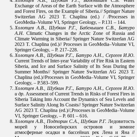
Холопцев
А.В., Шубкин
Р.Г.
,
Бабенышев
С.В.
Water
Exchange of Areas of the Earth Surface with the Atmosphere
and Forest Fires, on the Example of Siberia.// Springer Nature
Switzerlan AG 2023 T. Chaplina (ed.) / /Processes in
GeoMedia–Volume VI, Springer Geology, – P.131 – 144.
Холопцев
А.В., Шубкин
Р.Г.
,
Бабенышев
С.В.
,
Батуро
А
.
Н
.
Climatic Changes in the Arctic Zone of Russia and
Climate Warming in Siberia// Springer Nature Switzerlan AG
2023 T. Chaplina (ed.)// Processes in GeoMedia–Volume VI,
Springer Geology, – P. 217–228.
Холопцев
А.В., Шубкин
Р.Г.
,
Батуро
А
.
Н
.
,
Сергеев
И
.
Ю
.
Current Trends of Inter-year Variability of Fire Risk in Eastern
Siberia, and Ice and Surface Salinity of Its Seas During the
Summer Months// Springer Nature Switzerlan AG 2023 T.
Chaplina (ed.)//Processes in GeoMedia–Volume VI, Springer
Geology, – P.583–599.
Холопцев А.В., Шубкин Р.Г.
,
Батуро А.Н.
,
Сергеев И.Ю.
и др
. Assessment of Current Trends in Risks of Forest Fires in
Siberia Taking Into Account the Dynamics of Sea Levels and
Surface Salinity Along Its Coasts// Springer Nature Switzerlan
AG 2023 T. Chaplina (ed.)//,Processes in GeoMedia–Volume
VI, Springer Geology, – P. 601 – 616.
Холопцев А.В., Подпорин С.А., Шубкин Р.Г.
Ледовитость
морей у Новосибирских островов и зимние
атмосферные осадки в бассейнах рек Лена и Яна //