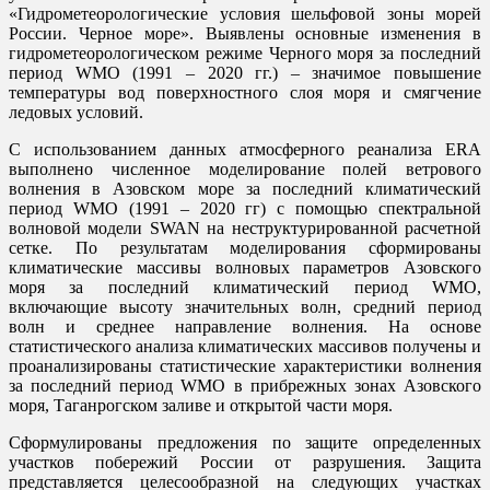
«Гидрометеорологические условия шельфовой зоны морей
России. Черное море». Выявлены основные изменения в
гидрометеорологическом режиме Черного моря за последний
период WMO (1991 – 2020 гг.) – значимое повышение
температуры вод поверхностного слоя моря и смягчение
ледовых условий.
С использованием данных атмосферного реанализа ERA
выполнено численное моделирование полей ветрового
волнения в Азовском море за последний климатический
период WMO (1991 – 2020 гг) с помощью спектральной
волновой модели SWAN на неструктурированной расчетной
сетке. По результатам моделирования сформированы
климатические массивы волновых параметров Азовского
моря за последний климатический период WMO,
включающие высоту значительных волн, средний период
волн и среднее направление волнения. На основе
статистического анализа климатических массивов получены и
проанализированы статистические характеристики волнения
за последний период WMO в прибрежных зонах Азовского
моря, Таганрогском заливе и открытой части моря.
Сформулированы предложения по защите определенных
участков побережий России от разрушения. Защита
представляется целесообразной на следующих участках