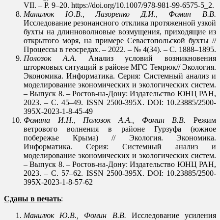
VII. – P. 9–20. https://doi.org/10.1007/978-981-99-6575-5_2.
Манилюк Ю.В., Лазоренко Д.И., Фомин В.В.
Исследование резонансного отклика протяженной узкой
бухты на длинноволновые возмущения, приходящие из
открытого моря, на примере Севастопольской бухты //
Процессы в геосредах. – 2022. – № 4(34). – С. 1888–1895.
Полозок А.А.
Анализ условий возникновения
штормовых ситуаций в районе МГС Темрюк// Экология.
Экономика. Информатика. Серия: Системный анализ и
моделирование экономических и экологических систем.
– Выпуск 8. – Ростов-на-Дону: Издательство ЮНЦ РАН,
2023. – С. 45–49. ISSN 2500-395X. DOI: 10.23885/2500-
395Х-2023-1-8-45-49
Фомина И.Н., Полозок А.А., Фомин В.В.
Режим
ветрового волнения в районе Гурзуфа (южное
побережье Крыма) // Экология. Экономика.
Информатика. Серия: Системный анализ и
моделирование экономических и экологических систем.
– Выпуск 8. – Ростов-на-Дону: Издательство ЮНЦ РАН,
2023. – С. 57–62. ISSN 2500-395X. DOI: 10.23885/2500-
395Х-2023-1-8-57-62
Сданы в печать
:
Манилюк Ю.В., Фомин В.В.
Исследование усиления