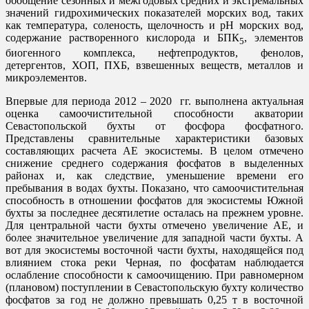
обобщение сезонных и межгодовых средних и экстремальных
значений гидрохимических показателей морских вод, таких
как температура, соленость, щелочность и рН морских вод,
содержание растворенного кислорода и БПК
, элементов
5
биогенного комплекса, нефтепродуктов, фенолов,
детергентов, ХОП, ПХБ, взвешенных веществ, металлов и
микроэлементов.
Впервые для периода 2012 – 2020 гг. выполнена актуальная
оценка самоочистительной способности акватории
Севастопольской бухты от фосфора фосфатного.
Представлены сравнительные характеристики базовых
составляющих расчета АЕ экосистемы. В целом отмечено
снижение среднего содержания фосфатов в выделенных
районах и, как следствие, уменьшение времени его
пребывания в водах бухты. Показано, что самоочистительная
способность в отношении фосфатов для экосистемы Южной
бухты за последнее десятилетие осталась на прежнем уровне.
Для центральной части бухты отмечено увеличение АЕ, и
более значительное увеличение для западной части бухты. А
вот для экосистемы восточной части бухты, находящейся под
влиянием стока реки Черная, по фосфатам наблюдается
ослабление способности к самоочищению. При равномерном
(плановом) поступлении в Севастопольскую бухту количество
фосфатов за год не должно превышать 0,25 т в восточной