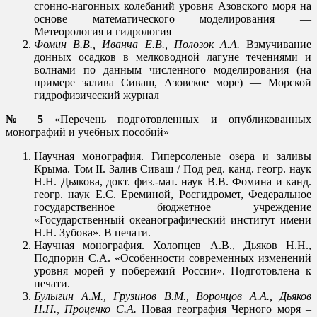
сгонно-нагонных колебаний уровня Азовского моря на
основе математического моделирования —
Метеорология и гидрология
Фомин В.В., Иванча Е.В., Полозок А.А.
Взмучивание
донных осадков в мелководной лагуне течениями и
волнами по данным численного моделирования (на
примере залива Сиваш, Азовское море) — Морской
гидрофизический журнал
№ 5
«Перечень подготовленных и опубликованных
монографий и учебных пособий»
Научная монография. Гиперсоленые озера и заливы
Крыма. Том II. Залив Сиваш / Под ред. канд. геогр. наук
Н.Н. Дьякова, докт. физ.-мат. наук В.В. Фомина и канд.
геогр. наук Е.С. Ереминой, Росгидромет, Федеральное
государственное бюджетное учреждение
«Государственный океанографический институт имени
Н.Н. Зубова». В печати.
Научная монография. Холопцев А.В., Дьяков Н.Н.,
Подпорин С.А. «Особенности современных изменений
уровня морей у побережий России». Подготовлена к
печати.
Булыгин А.М., Грузинов В.М., Воронцов А.А., Дьяков
Н.Н., Проценко С.А.
Новая география Черного моря –