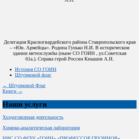
Делегация Красногвардейского района Ставропольского края
– «Юн. Армейцы». Родина Гунько Н.И. В историческом
здании метеослужбы (ныне СО ГОИН , ул.Советская
61а.). Справа герой России Кнышов А.Н.
История СО ГОИН
Штурмовой флаг
Post
←
Штурмовой Флаг
Книги
→
navigation
Наши услуги
Хоздоговорная деятельность
Химико-аналитическая лаборатория
НИС СО ФГБУ «ГОИН» «ПРОФЕССОР ГРУЗИНОВ»