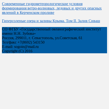
Современные гидрометеорологические условия
формирования ветро-волновых, ледовых и других опасных
явлений в Керченском проливе
Гиперсоленые озера и заливы Крыма. Том II. Залив Сиваш
СО ФГБУ «Государственный океанографический институт
имени Н.Н. Зубова»
Россия, 299011, г. Севастополь, ул.Советская, 61
Тел/факс +7(8692) 543150
Е-mail: sogoin@mail.ru
Copyright (C) 2016