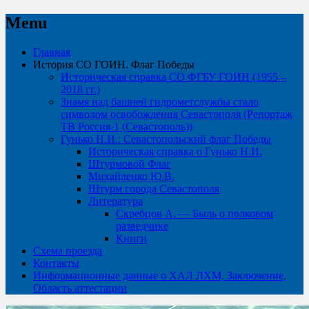
Menu
Skip
Главная
to
История СО ГОИН. Флаг Победы
content
Историческая справка СО ФГБУ ГОИН (1955 –
2018 гг.)
Знамя над башней гидрометслужбы стало
символом освобождения Севастополя (Репортаж
ТВ Россия-1 (Севастополь))
Гунько Н.И.: Севастопольский флаг Победы
Историческая справка о Гунько Н.И.
Штурмовой Флаг
Михайленко Ю.В.
Штурм города Севастополя
Литература
Скребцов А. — Быль о полковом
разведчике
Книги
Схема проезда
Контакты
Информационные данные о ХАЛ ЛХМ, Заключение,
Область аттестации