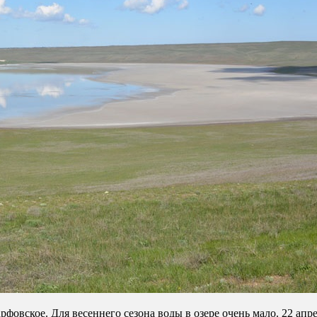
фовское. Для весеннего сезона воды в озере очень мало. 22 апре