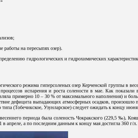
Н»
ализов;
 работы на пересыпях озер).
пределению гидрологических и гидрохимических характеристик 
гического режима гиперсоленых озер Керченской группы в весе
о процессов испарения и роста солености в мае. Как показали
вляла примерно 10 – 30 % от максимального наполнения) и боль
едствие дефицита выпадающих атмосферных осадков, произошло 
ипа (Тобечикское, Узунларское) следует ожидать к концу июня 
есеннего периода была соленость Чокракского (229,5 ‰), Кояш
1 в апреле, а по последним данным к концу мая достигла 360 г/л.