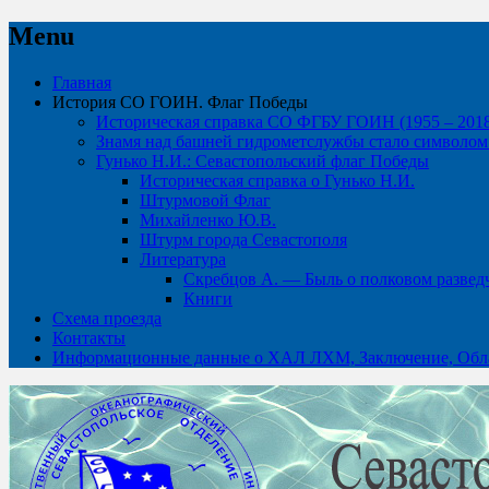
Menu
Skip
Главная
to
История СО ГОИН. Флаг Победы
content
Историческая справка СО ФГБУ ГОИН (1955 – 2018 
Знамя над башней гидрометслужбы стало символом 
Гунько Н.И.: Севастопольский флаг Победы
Историческая справка о Гунько Н.И.
Штурмовой Флаг
Михайленко Ю.В.
Штурм города Севастополя
Литература
Скребцов А. — Быль о полковом развед
Книги
Схема проезда
Контакты
Информационные данные о ХАЛ ЛХМ, Заключение, Обла