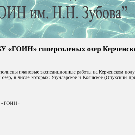
«ГОИН» гиперсоленых озер Керченского 
 ФГБУ "ГОИН"
полнены плановые экспедиционные работы на Керченском полу
озер, в числе которых: Узунларское и Кояшское (Опукский при
БУ «ГОИН»