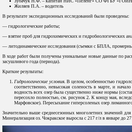
Зубачук Н.Ф. – капитан НИС «Пеленг» СО ФГБУ «ГОИ
Жиляев П.А. – водитель
В результате экспедиционных исследований были проведены:
— гидрологические работы;
— взятие проб для гидрохимических и гидробиологических ан
— литодинамические исследования (съемки с БПЛА, промерные
В ходе работ были получены уникальные новые данные по рас
засушливого года (периода).
Краткие результаты:
Гидрологические условия.
В целом, особенностью гидроло
соответственно, невысокая соленость в марте, и начал
водность всех озер была существенно ниже нормы (соста
пересохло полностью, см. рисунок 2. К концу мая, всл
Марфовское). Пересыхание гиперсоленых озер лиманного т
Значительно выше среднесезонных многолетних значений для в
Минерализация оз. Чокракское выросла с 217 г/л в январе до 27