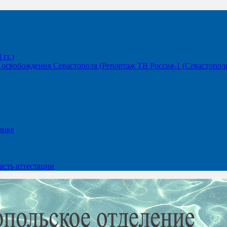
гг.)
освобождения Севастополя (Репортаж ТВ Россия-1 (Севастополь
чике
сть аттестации