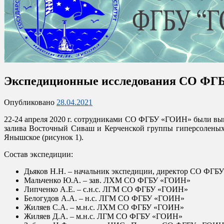
Официальный сайт отделения
Экспедиционные исследования СО ФГБУ 
Севастопольское отделение
Опубликовано
28.04.2021
22-24 апреля 2020 г. сотрудниками СО ФГБУ «ГОИН» были вы
залива Восточный Сиваш и Керченской группы гиперсоленых 
Янышское (рисунок 1).
Состав экспедиции:
Дьяков Н.Н. – начальник экспедиции, директор СО ФГ
Мальченко Ю.А. – зав. ЛХМ СО ФГБУ «ГОИН»
Липченко А.Е. – с.н.с. ЛГМ СО ФГБУ «ГОИН»
Белогудов А.А. – н.с. ЛГМ СО ФГБУ «ГОИН»
Жиляев С.А. – м.н.с. ЛХМ СО ФГБУ «ГОИН»
Жиляев Д.А. – м.н.с. ЛГМ СО ФГБУ «ГОИН»