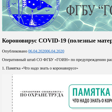
Официальный сайт отделения
Короновирус COVID-19 (полезные мате
Севастопольское отделение
Опубликовано
06.04.2020
06.04.2020
Оперативный штаб СО ФГБУ «ГОИН» по предупреждению рас
1. Памятка «Что надо знать о коронавирусе»