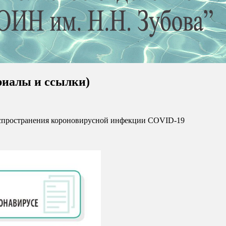
риалы и ссылки)
 ФГБУ "ГОИН"
пространения короновирусной инфекции COVID-19