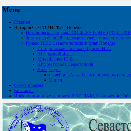
Menu
Skip
Главная
to
История СО ГОИН. Флаг Победы
content
Историческая справка СО ФГБУ ГОИН (1955 – 2018 
Знамя над башней гидрометслужбы стало символом 
Гунько Н.И.: Севастопольский флаг Победы
Историческая справка о Гунько Н.И.
Штурмовой Флаг
Михайленко Ю.В.
Штурм города Севастополя
Литература
Скребцов А. — Быль о полковом развед
Книги
Схема проезда
Контакты
Информационные данные о ХАЛ ЛХМ, Заключение, Обла