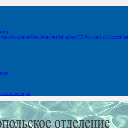
гг.)
освобождения Севастополя (Репортаж ТВ Россия-1 (Севастополь
чике
сть аттестации