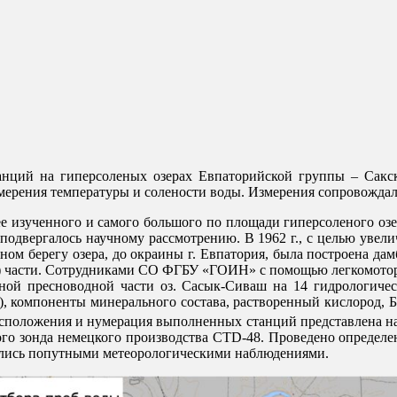
нций на гиперсоленых озерах Евпаторийской группы – Сакск
змерения температуры и солености воды. Измерения сопровожд
ее изученного и самого большого по площади гиперсоленого оз
 подвергалось научному рассмотрению. В 1962 г., с целью увел
чном берегу озера, до окраины г. Евпатория, была построена да
) части. Сотрудниками СО ФГБУ «ГОИН» с помощью легкомоторн
рной пресноводной части оз. Сасык-Сиваш на 14 гидрологичес
я), компоненты минерального состава, растворенный кислород,
положения и нумерация выполненных станций представлена на 
о зонда немецкого производства СТD-48. Проведено определен
дались попутными метеорологическими наблюдениями.