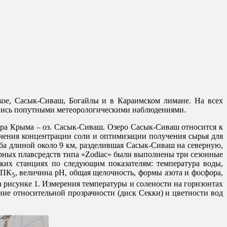
ое, Сасык-Сиваш, Богайлы и в Караимском лимане. На всех
ались попутными метеорологическими наблюдениями.
ера Крыма – оз. Сасык-Сиваш. Озеро Сасык-Сиваш относится к
ичения концентрации соли и оптимизации получения сырья для
мба длиной около 9 км, разделившая Сасык-Сиваш на северную,
ых плавсредств типа «Zodiac» были выполнены три сезонные
ких станциях по следующим показателям: температура воды,
 БПК
, величина рН, общая щелочность, формы азота и фосфора,
5
рисунке 1. Измерения температуры и солености на горизонтах
ие относительной прозрачности (диск Секки) и цветности вод