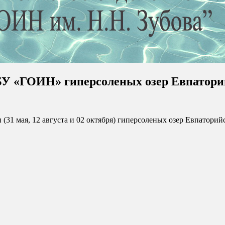
У «ГОИН» гиперсоленых озер Евпатори
 ФГБУ "ГОИН"
и (31 мая, 12 августа и 02 октября) гиперсоленых озер Евпатори