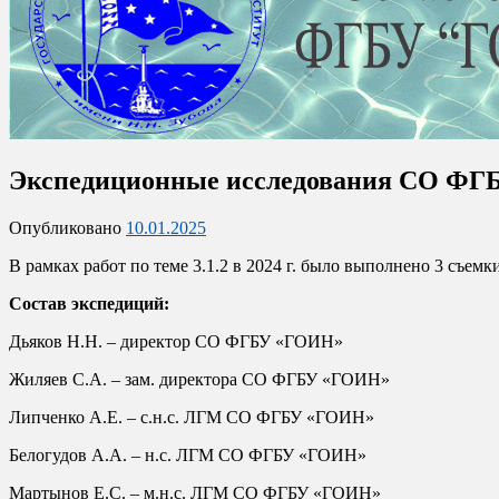
Официальный сайт отделения
Экспедиционные исследования СО ФГБ
Севастопольское отделение
Опубликовано
10.01.2025
В рамках работ по теме 3.1.2 в 2024 г. было выполнено 3 съемк
Состав экспедиций:
Дьяков Н.Н. – директор СО ФГБУ «ГОИН»
Жиляев С.А. – зам. директора СО ФГБУ «ГОИН»
Липченко А.Е. – с.н.с. ЛГМ СО ФГБУ «ГОИН»
Белогудов А.А. – н.с. ЛГМ СО ФГБУ «ГОИН»
Мартынов Е.С. – м.н.с. ЛГМ СО ФГБУ «ГОИН»