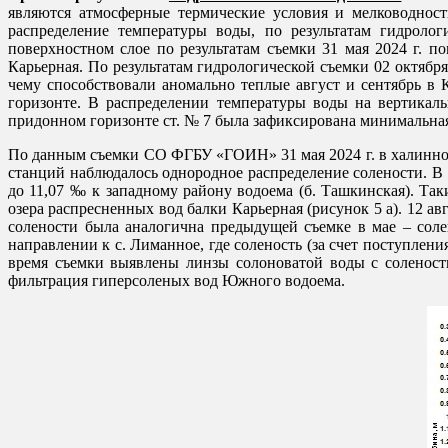
являются атмосферные термические условия и мелководност
распределение температуры воды, по результатам гидроло
поверхностном слое по результатам съемки 31 мая 2024 г. по
Карьерная. По результатам гидрологической съемки 02 октября
чему способствовали аномально теплые август и сентябрь в 
горизонте. В распределении температуры воды на вертикальн
придонном горизонте ст. № 7 была зафиксирована минимальная
По данным съемки СО ФГБУ «ГОИН» 31 мая 2024 г. в халинной 
станций наблюдалось однородное распределение солености. В п
до 11,07 ‰ к западному району водоема (б. Ташкинская). Та
озера распресненных вод балки Карьерная (рисунок 5 а). 12 ав
солености была аналогична предыдущей съемке в мае – соле
направлении к с. Лиманное, где соленость (за счет поступления
время съемки выявлены линзы солоноватой воды с соленост
фильтрация гиперсоленых вод Южного водоема.