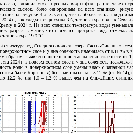
ь озера, влияние стока пресных вод и фильтрации через пер
гических съемок, было однородным на всех станциях, рисун
казано на рисунке 3 а. Заметно, что наиболее теплая вода от
 2024 г., как следует из рисунка 3 б, температура воды в Север
Крыму в 2024 г. На всех станциях температура воды уменьшала
ом разрезе заметно, что наименее прогретая вода отмечалась
 температура 19,9 °С.
структуре вод Северного водоема озера Сасык-Сиваш во всем с
оверхностном слое и у дна соленость изменялась от 8,11 ‰ в в
ким образом, выявлено постепенное уменьшение солености от 1 
густа 2024 г. в поверхностном слое и у дна соленость несколько
ность воды в поверхностном слое уменьшалась с западной час
 стока балки Карьерная) была минимальна – 8,11 ‰ (ст. № 14), с
ью 12,2 ‰ (на 1,0 – 1,2 % выше, чем на ближайших станциях