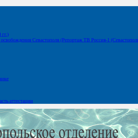
гг.)
освобождения Севастополя (Репортаж ТВ Россия-1 (Севастополь
чике
сть аттестации