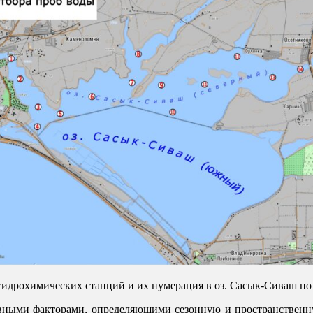
о-гидрохимических станций и их нумерация в оз. Сасык-Сиваш
ными факторами, определяющими сезонную и пространственну