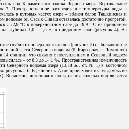
есыпь вод Каламитского залива Черного моря. Вертикальное
ок 2. Пространственное распределение температуры воды в
мечалась в кутовых частях озера – вблизи балок Ташкинская и
ном водоеме оз. Сасык-Сиваш оставалась достаточно прогретой,
сь с 22,9 °С в поверхностном слое до 19,9 ° С на придонном
 на глубинах 1,0 – 1,6 м, в придонном слое (рисунок 4). На
лое глубин от поверхности до дна (рисунок 2) на большинстве
осточной части Северного водоема (б. Карьерная, с. Лиманное)
к 14 станции, что связано с поступлением в Северный водоем
 повысилась – от 8,3 до 14,1 ‰. Пространственная изменчивость
ти Северного водоема озера (13,78 ‰, ст. № 1) в восточном
м. рисунок 5 б. В районе ст. 7, где происходит излом дамбы, во
). Возможно, источником поступления соленых вод является