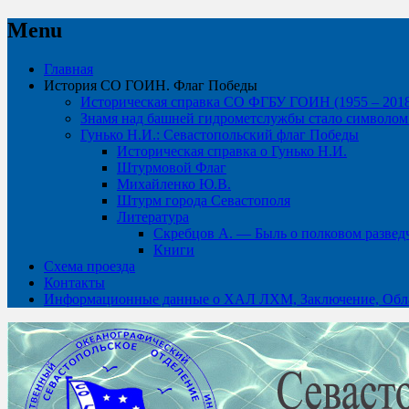
Menu
Skip
Главная
to
История СО ГОИН. Флаг Победы
content
Историческая справка СО ФГБУ ГОИН (1955 – 2018 
Знамя над башней гидрометслужбы стало символом 
Гунько Н.И.: Севастопольский флаг Победы
Историческая справка о Гунько Н.И.
Штурмовой Флаг
Михайленко Ю.В.
Штурм города Севастополя
Литература
Скребцов А. — Быль о полковом развед
Книги
Схема проезда
Контакты
Информационные данные о ХАЛ ЛХМ, Заключение, Обла