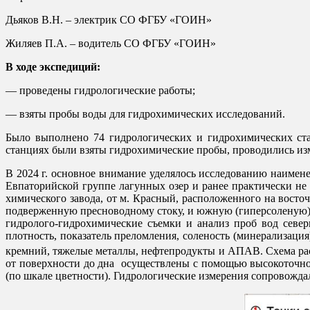
Дьяков В.Н. – электрик СО ФГБУ «ГОИН»
Жиляев П.А. – водитель СО ФГБУ «ГОИН»
В ходе экспедиций:
— проведены гидрологические работы;
— взяты пробы воды для гидрохимических исследований.
Было выполнено 74 гидрологических и гидрохимических ста
станциях были взяты гидрохимические пробы, проводились и
В 2024 г. основное внимание уделялось исследованию наимен
Евпаторийской группе лагунных озер и ранее практически не
химического завода, от м. Красный, расположенного на восто
подверженную пресноводному стоку, и южную (гиперсоленую
гидролого-гидрохимические съемки и анализ проб вод севе
плотность, показатель преломления, соленость (минерализаци
кремний, тяжелые металлы, нефтепродукты и АПАВ. Схема рас
от поверхности до дна осуществлены с помощью высокоточног
(по шкале цветности). Гидрологические измерения сопровож