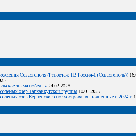
ождения Севастополя (Репортаж ТВ Россия-1 (Севастополь))
16.
025
ольское знамя победы»
24.02.2025
оленых озер Тарханкутской группы
10.01.2025
еных озер Керченского полуострова, выполненные в 2024 г.
1