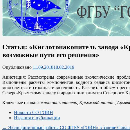
Официальный сайт отделения
Статья: «Кислотонакопитель завода «К
Севастопольское отделение
возможные пути его решения»
Опубликовано
11.09.2018
18.02.2019
Аннотация: Рассмотрены современные экологические пробл
Выполнены расчеты компонентов водного баланса кислотона
многолетняя и сезонная изменчивость. Рассчитан объем прес
Северо-Крымскому каналу и аридизации климата Северного Кр
Ключевые слова:
кислотонакопитель, Крымский титан, Армянск,
Новости СО ГОИН
Издания и публикации
Post
←
Экспедиционные работы СО ФГБУ «ГОИН» в заливе Сиваш 1