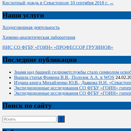
Кислотный дождь в Севастополе 10 сентября 2018 г.
→
navigation
Наши услуги
Хоздоговорная деятельность
Химико-аналитическая лаборатория
НИС СО ФГБУ «ГОИН» «ПРОФЕССОР ГРУЗИНОВ»
Последние публикации
Знамя над башней гидрометслужбы стало символом освоб
Вышла статья Фомина В.В., Полозок А.А. в WOS
24.02.2
Издана книга Михайленко Ю.В., Дьякова Н.Н. «Севастоп
Экспедиционные исследования СО ФГБУ «ГОИН» гиперс
Экспедиционные исследования СО ФГБУ «ГОИН» гиперсол
Поиск по сайту
Поиск: