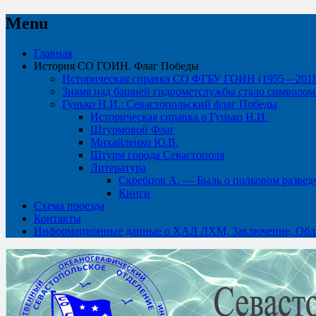
Menu
Skip
Главная
to
История СО ГОИН. Флаг Победы
content
Историческая справка СО ФГБУ ГОИН (1955 – 2018 
Знамя над башней гидрометслужбы стало символом 
Гунько Н.И.: Севастопольский флаг Победы
Историческая справка о Гунько Н.И.
Штурмовой Флаг
Михайленко Ю.В.
Штурм города Севастополя
Литература
Скребцов А. — Быль о полковом развед
Книги
Схема проезда
Контакты
Информационные данные о ХАЛ ЛХМ, Заключение, Обла