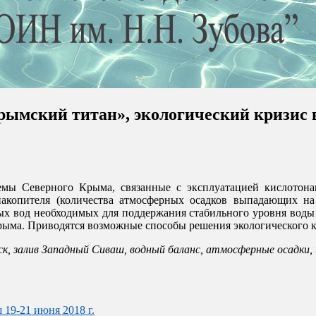
рымский титан», экологический кризис
 ФГБУ "ГОИН"
емы Северного Крыма, связанные с эксплуатацией кислотона
копителя (количества атмосферных осадков выпадающих на е
ных вод необходимых для поддержания стабильного уровня воды
ыма. Приводятся возможные способы решения экологического к
 залив Западный Сиваш, водный баланс, атмосферные осадки, и
9-21 июня 2018 г.