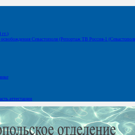
гг.)
освобождения Севастополя (Репортаж ТВ Россия-1 (Севастополь
чике
сть аттестации